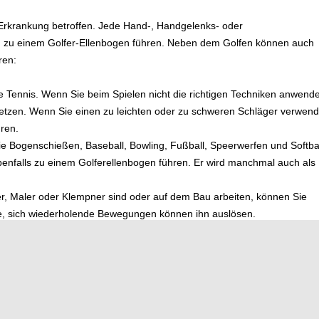
 Erkrankung betroffen. Jede Hand-, Handgelenks- oder
n zu einem Golfer-Ellenbogen führen. Neben dem Golfen können auch
ren:
ie Tennis. Wenn Sie beim Spielen nicht die richtigen Techniken anwend
rletzen. Wenn Sie einen zu leichten oder zu schweren Schläger verwen
ren.
ie Bogenschießen, Baseball, Bowling, Fußball, Speerwerfen und Softbal
benfalls zu einem Golferellenbogen führen. Er wird manchmal auch als
, Maler oder Klempner sind oder auf dem Bau arbeiten, können Sie
le, sich wiederholende Bewegungen können ihn auslösen.
icht die richtige Technik anwenden oder schlichtweg zu intensiv
s Ellenbogens überlasten.
ehern und Hämmern, das Harken oder Streichen kann zu einer