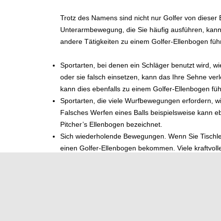
Trotz des Namens sind nicht nur Golfer von dieser
Unterarmbewegung, die Sie häufig ausführen, kan
andere Tätigkeiten zu einem Golfer-Ellenbogen füh
Sportarten, bei denen ein Schläger benutzt wird, w
oder sie falsch einsetzen, kann das Ihre Sehne ve
kann dies ebenfalls zu einem Golfer-Ellenbogen füh
Sportarten, die viele Wurfbewegungen erfordern, w
Falsches Werfen eines Balls beispielsweise kann e
Pitcher’s Ellenbogen bezeichnet.
Sich wiederholende Bewegungen. Wenn Sie Tischler
einen Golfer-Ellenbogen bekommen. Viele kraftvol
Krafttraining: Wenn Sie beim Heben von Gewichten n
belasten, können Sie die Sehnen und Muskeln Ihre
Auch der Umgang mit Werkzeugen wie Schraubenzi
Erkrankung führen.