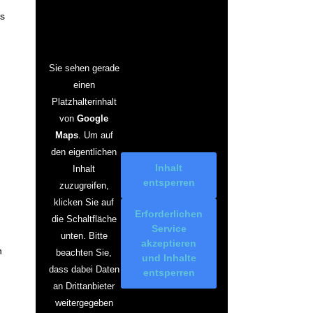
rs
Sie sehen gerade
einen
Platzhalterinhalt
von
Google
Maps
. Um auf
den eigentlichen
Inhalt
Inhalt
entsperren
zuzugreifen,
klicken Sie auf
Erforderlichen
die Schaltfläche
Service
unten. Bitte
akzeptieren
n
beachten Sie,
und Inhalte
dass dabei Daten
entsperren
an Drittanbieter
weitergegeben