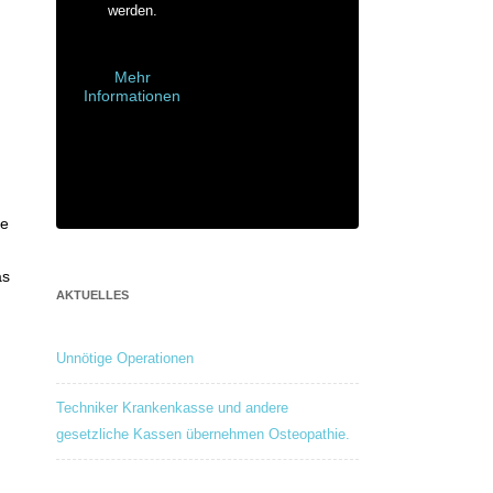
werden.
Mehr
Informationen
te
as
AKTUELLES
Unnötige Operationen
Techniker Krankenkasse und andere
gesetzliche Kassen übernehmen Osteopathie.