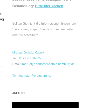
Behandlung:
Bitte hier klicken
 an
ung
Sollten Sie nicht die Informationen finden, die
Sie suchen, zögern Sie nicht, uns anzurufen
oder zu schreiben:
Michael Schulz Rudnik
Tel.:
0171 466 09 15
Email:
msr (at) sportosteopathie-hamburg.de
enn
Termine nach Vereinbarung.
ANFAHRT